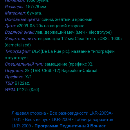
Номинал:
1000 рупий.
Размеры:
157x78 мм.
Материал:
бумага.
Основные цвета:
синий, желтый и красный.
Дата:
«2009-05-20» на лицевой стороне.
Водяной знак:
лев, держащий меч (меч - electrotype).
Защитная нить:
ныряющая 1.2 мм ClearText с «CBSL 1000»
(demetalized).
Типография:
DLR
(De La Rue plc); название типографии
отсутствует.
Специальный тип:
замещение (префикс X).
Подпись:
28 (TBB: CBSL-12) Rajapaksa-Cabraal.
Префикс:
X/1.
TBB:
B122az.
WPM:
P122r ($50).
Лицевая сторона
◦
Все разновидности LKR-2009A-
T001
◦
Весь выпуск LKR-2009
◦
Таблица вариантов
LKR-2009
◦
Программа Педантичный Бонист