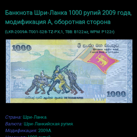
Банкнота Шри-Ланка 1000 рупий 2009 года,
модификация A, оборотная сторона
(LKR-2009A-T001-S28-TZ-PX;1, TBB: B122az, WPM: P122r)
Страна:
Шри-Ланка.
Валюта:
Шри-Ланкийская рупия.
Модификация:
2009A.