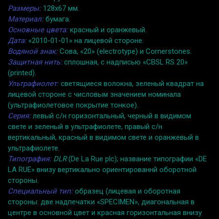
Размеры:
128x67 мм.
Материал:
бумага.
Основные цвета:
красный и оранжевый.
Дата:
«2010-01-01» на лицевой стороне.
Водяной знак:
Сова, «20» (electrotype) и Cornerstones.
Защитная нить:
сплошная, с надписью «CBSL RS 20»
(printed).
Ультрафиолет:
светящиеся волокна, зеленый квадрат на
лицевой стороне с числовым значением номинала
(ультрафиолетовое покрытие тонкое).
Серия:
левый с/н горизонтальный, черный в видимом
свете и зеленый в ультрафиолете, правый с/н
вертикальный, красный в видимом свете и оранжевый в
ультрафиолете.
Типография:
DLR
(De La Rue plc); название типографии «DE
LA RUE» внизу вертикально ориентированнй оборотной
стороны.
Специальный тип:
образец (лицевая и оборотная
стороны: две надпечатки «SPECIMEN», диагональная в
центре в основной цвет и красная горизонтальная внизу