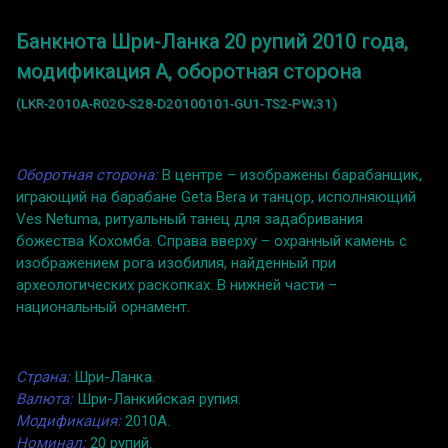
Банкнота Шри-Ланка 20 рупий 2010 года,
модификация A, оборотная сторона
(LKR-2010A-R020-S28-D20100101-GU1-TS2-PW;31)
Оборотная сторона:
В центре – изображены барабанщик,
играющий на барабане Geta Bera и танцор, исполняющий
Ves Netuma, ритуальный танец для задабривания
божества Кохомба. Справа вверху – охранный камень с
изображением рога изобилия, найденный при
археологических раскопках. В нижней части –
национальный орнамент.
Страна:
Шри-Ланка.
Валюта:
Шри-Ланкийская рупия.
Модификация:
2010A.
Номинал:
20 рупий.