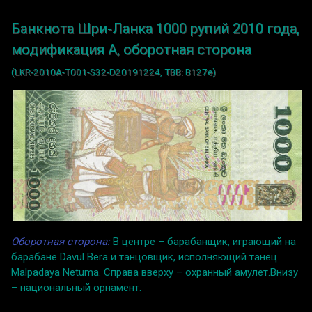
Банкнота Шри-Ланка 1000 рупий 2010 года,
модификация A, оборотная сторона
(LKR-2010A-T001-S32-D20191224, TBB: B127e)
Оборотная сторона:
В центре – барабанщик, играющий на
барабане Davul Bera и танцовщик, исполняющий танец
Malpadaya Netuma. Справа вверху – охранный амулет.Внизу
– национальный орнамент.