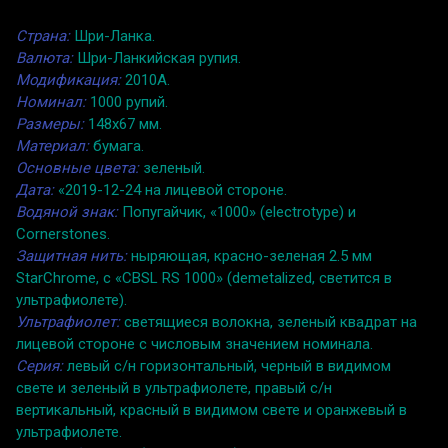
Страна:
Шри-Ланка.
Валюта:
Шри-Ланкийская рупия.
Модификация:
2010A.
Номинал:
1000 рупий.
Размеры:
148x67 мм.
Материал:
бумага.
Основные цвета:
зеленый.
Дата:
«2019-12-24 на лицевой стороне.
Водяной знак:
Попугайчик, «1000» (electrotype) и
Cornerstones.
Защитная нить:
ныряющая, красно-зеленая 2.5 мм
StarChrome, с «CBSL RS 1000» (demetalized, светится в
ультрафиолете).
Ультрафиолет:
светящиеся волокна, зеленый квадрат на
лицевой стороне с числовым значением номинала.
Серия:
левый с/н горизонтальный, черный в видимом
свете и зеленый в ультрафиолете, правый с/н
вертикальный, красный в видимом свете и оранжевый в
ультрафиолете.