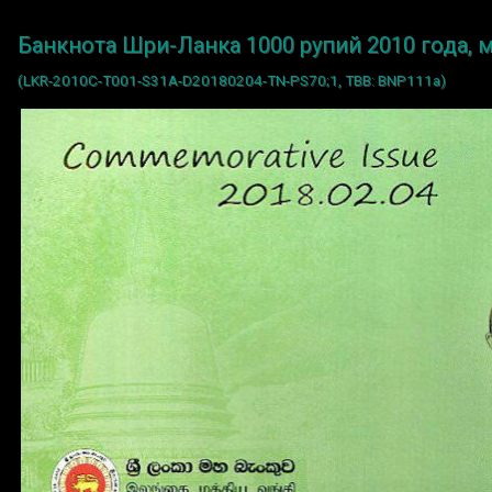
Банкнота Шри-Ланка 1000 рупий 2010 года,
(LKR-2010C-T001-S31A-D20180204-TN-PS70;1, TBB: BNP111a)