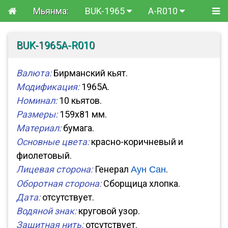
Мьянма:
BUK-1965
A-R010
BUK-1965A-R010
Валюта:
Бирманский кьят.
Модификация:
1965A.
Номинал:
10 кьятов.
Размеры:
159x81 мм.
Материал:
бумага.
Основные цвета:
красно-коричневый и
фиолетовый.
Лицевая сторона:
Генерал
.
Аун Сан
Оборотная сторона:
Сборщица хлопка.
Дата:
отсутствует.
Водяной знак:
круговой узор.
Защитная нить:
отсутствует.