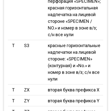
перфорация «SPECIMEN»;
красная горизонтальная
надпечатка на лицевой
стороне «SPECIMEN /
NO.» и номер в зоне в/з;
с/н все нули
T
S3
красные горизонтальные
надпечатки на лицевой
стороне: «SPECIMEN»
(контурная) и «No.» и
номер в зоне в/з; с/н все
нули
T
ZX
вторая буква префикса X
T
ZY
вторая буква префикса Y