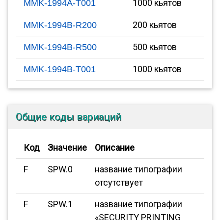
1000 кьятов
MMK-1994A-T001
200 кьятов
MMK-1994B-R200
500 кьятов
MMK-1994B-R500
1000 кьятов
MMK-1994B-T001
Общие коды вариаций
Код
Значение
Описание
F
SPW.0
название типографии
отсутствует
F
SPW.1
название типографии
«SECURITY PRINTING