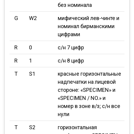
без номинала
G
W2
мифический лев-чинте и
номинал бирманскими
цифрами
R
0
с/н 7 цифр
R
1
с/н 8 цифр
T
S1
красные горизонтальные
надпечатки на лицевой
стороне: «SPECIMEN» и
«SPECIMEN / NO.» и
номер в зоне в/з; с/н все
нули
T
S2
горизонтальная