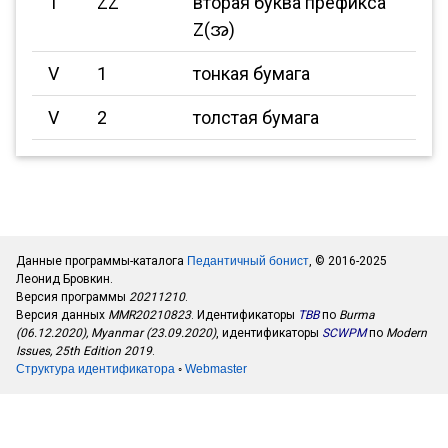
T
ZZ
вторая буква префикса
Z(အ)
V
1
тонкая бумага
V
2
толстая бумага
Данные программы-каталога
Педантичный бонист
, © 2016-2025
Леонид Бровкин.
Версия программы
20211210
.
Версия данных
MMR20210823
. Идентификаторы
TBB
по
Burma
(06.12.2020), Myanmar (23.09.2020)
, идентификаторы
SCWPM
по
Modern
Issues, 25th Edition 2019
.
Структура идентификатора
◦
Webmaster