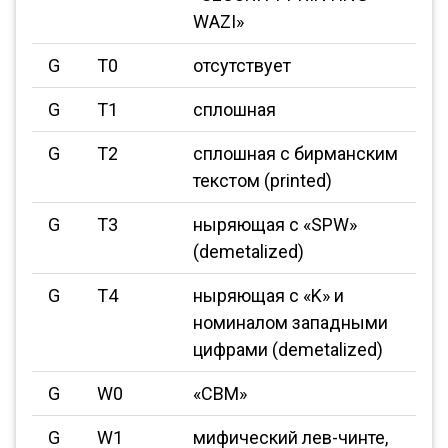
WAZI»
G
T0
отсутствует
G
T1
сплошная
G
T2
сплошная с бирманским
текстом (printed)
G
T3
ныряющая с «SPW»
(demetalized)
G
T4
ныряющая с «K» и
номиналом западными
цифрами (demetalized)
G
W0
«CBM»
G
W1
мифический лев-чинте,