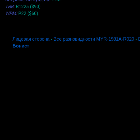
TBB:
B122a ($90).
WPM:
P22 ($60).
Лицевая сторона
◦
Все разновидности MYR-1981A-R020
◦
Бонист