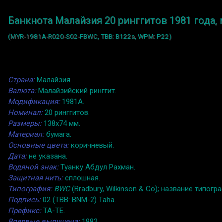
Банкнота Малайзия 20 ринггитов 1981 года,
(MYR-1981A-R020-S02-FBWC, TBB: B122a, WPM: P22)
Страна:
Малайзия.
Валюта:
Малайзийский ринггит.
Модификация:
1981A.
Номинал:
20 ринггитов.
Размеры:
138x74 мм.
Материал:
бумага.
Основные цвета:
коричневый.
Дата:
не указана.
Водяной знак:
Туанку Абдул Рахман.
Защитная нить:
сплошная.
Типография:
BWC
(Bradbury, Wilkinson & Co); название типо
Подпись:
02 (TBB: BNM-2) Taha.
Префикс:
TA-TE.
Впервые выпущена:
1982.