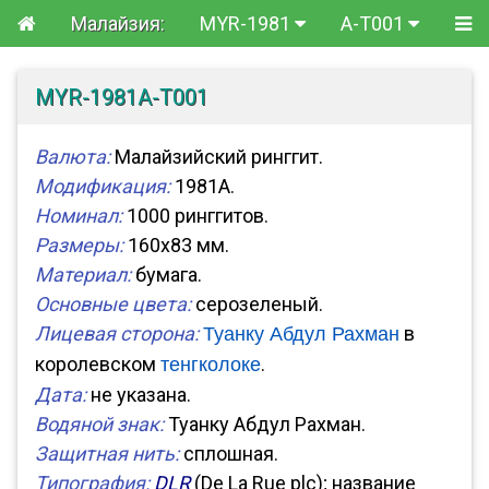
Малайзия:
MYR-1981
A-T001
MYR-1981A-T001
Валюта:
Малайзийский ринггит.
Модификация:
1981A.
Номинал:
1000 ринггитов.
Размеры:
160x83 мм.
Материал:
бумага.
Основные цвета:
серозеленый.
Лицевая сторона:
в
Туанку Абдул Рахман
королевском
.
тенгколоке
Дата:
не указана.
Водяной знак:
Туанку Абдул Рахман.
Защитная нить:
сплошная.
Типография:
DLR
(De La Rue plc); название