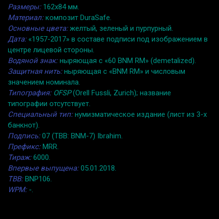
Размеры:
162x84 мм.
Материал:
композит DuraSafe.
Основные цвета:
желтый, зеленый и пурпурный.
Дата:
«1957-2017» в составе подписи под изображением в
центре лицевой стороны.
Водяной знак:
ныряющая с «60 BNM RM» (demetalized).
Защитная нить:
ныряющая с «BNM RM» и числовым
значением номинала.
Типография:
OFSP
(Orell Fussli, Zurich); название
типографии отсутствует.
Специальный тип:
нумизматическое издание (лист из 3-х
банкнот).
Подпись:
07 (TBB: BNM-7) Ibrahim.
Префикс:
MRR.
Тираж:
6000.
Впервые выпущена:
05.01.2018.
TBB:
BNP106.
WPM:
-.