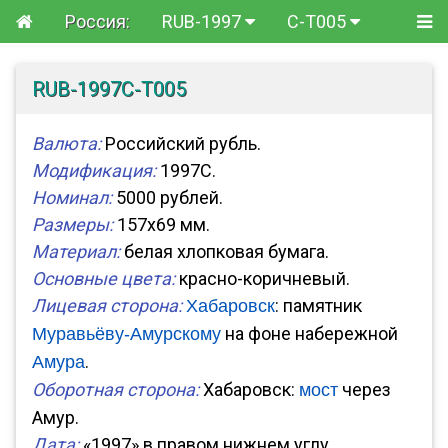
Россия:
RUB-1997
C-T005
RUB-1997C-T005
Валюта:
Российский рубль.
Модификация:
1997C.
Номинал:
5000 рублей.
Размеры:
157x69 мм.
Материал:
белая хлопковая бумага.
Основные цвета:
красно-коричневый.
Лицевая сторона:
: памятник
Хабаровск
на фоне набережной
Муравьёву-Амурскому
.
Амура
Оборотная сторона:
Хабаровск:
через
мост
Амур.
Дата:
«1997» в правом нижнем углу