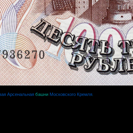
вая Арсенальная
башни
Московского Кремля
.