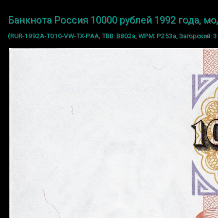
Банкнота Россия 10000 рублей 1992 года, м
(RUR-1992A-T010-VW-TX-PАА, TBB: B802a, WPM: P253a, Загорский: 3