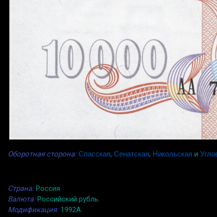
Оборотная сторона:
Спасская
,
Сенатская
,
Никольская
и
Угло
Страна:
Россия.
Валюта:
Российский рубль.
Модификация:
1992A.