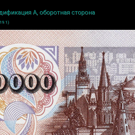
одификация A, оборотная сторона
19.1)