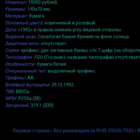
Номинал:
10000 рублей.
Размеры:
145x70 мм.
Материал:
бумага.
Основные цвета:
коричневый и розовый.
Дата:
«1992» в правом нижнем углу лицевой стороны.
Водяной знак:
Сенатская башня Кремля на фоне солнца.
Защитная нить:
отсутствует.
Серия:
префикс две заглавные буквы; с/н 7 цифр (на оборотн
Типография:
FGU
(Госзнак); название типографии отсутствует
Особенности:
бумага белая.
Специальный тип:
выделенный префикс.
Префикс:
АА.
Впервые выпущена:
29.12.1992.
TBB:
B802a.
WPM:
P253a ($8).
Загорский:
319.1 ($30).
Лицевая сторона
◦
Все разновидности RUR-1992A-T010
◦
В