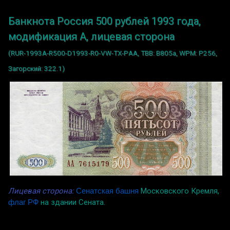
Банкнота Россия 500 рублей 1993 года,
модификация A, лицевая сторона
(RUR-1993A-R500-D1993-R0-VW-TX-PАА, TBB: B805a, WPM: P256,
Загорский: 322.1)
Лицевая сторона:
Сенатская башня
Московского Кремля,
флаг РФ
на здании Сената.