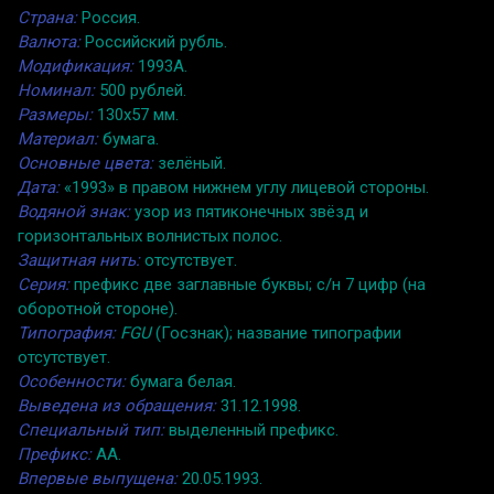
Страна:
Россия.
Валюта:
Российский рубль.
Модификация:
1993A.
Номинал:
500 рублей.
Размеры:
130x57 мм.
Материал:
бумага.
Основные цвета:
зелёный.
Дата:
«1993» в правом нижнем углу лицевой стороны.
Водяной знак:
узор из пятиконечных звёзд и
горизонтальных волнистых полос.
Защитная нить:
отсутствует.
Серия:
префикс две заглавные буквы; с/н 7 цифр (на
оборотной стороне).
Типография:
FGU
(Госзнак); название типографии
отсутствует.
Особенности:
бумага белая.
Выведена из обращения:
31.12.1998.
Специальный тип:
выделенный префикс.
Префикс:
АА.
Впервые выпущена:
20.05.1993.