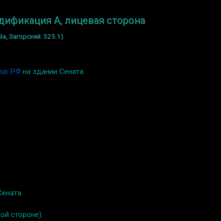
одификация A, лицевая сторона
, Загорский: 325.1)
аг РФ
на здании Сената.
ената.
ой стороне).