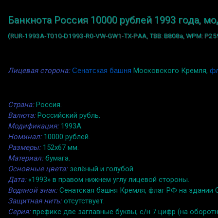
Банкнота Россия 10000 рублей 1993 года, м
(RUR-1993A-T010-D1993-R0-VW-GW1-TX-PАА, TBB: B808a, WPM: P259a
Лицевая сторона:
Сенатская башня
Московского Кремля,
фл
Страна:
Россия.
Валюта:
Российский рубль.
Модификация:
1993A.
Номинал:
10000 рублей.
Размеры:
152x67 мм.
Материал:
бумага.
Основные цвета:
зелёный и голубой.
Дата:
«1993» в правом нижнем углу лицевой стороны.
Водяной знак:
Сенатская башня Кремля, флаг РФ на здании С
Защитная нить:
отсутствует.
Серия:
префикс две заглавные буквы; с/н 7 цифр (на оборотн