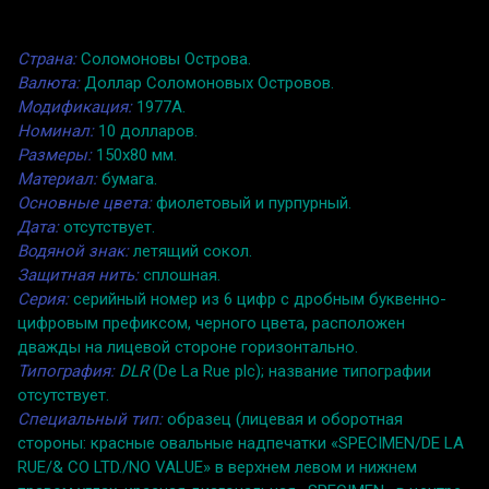
Страна:
Соломоновы Острова.
Валюта:
Доллар Соломоновых Островов.
Модификация:
1977A.
Номинал:
10 долларов.
Размеры:
150x80 мм.
Материал:
бумага.
Основные цвета:
фиолетовый и пурпурный.
Дата:
отсутствует.
Водяной знак:
летящий сокол.
Защитная нить:
сплошная.
Серия:
серийный номер из 6 цифр с дробным буквенно-
цифровым префиксом, черного цвета, расположен
дважды на лицевой стороне горизонтально.
Типография:
DLR
(De La Rue plc); название типографии
отсутствует.
Специальный тип:
образец (лицевая и оборотная
стороны: красные овальные надпечатки «SPECIMEN/DE LA
RUE/& CO LTD./NO VALUE» в верхнем левом и нижнем