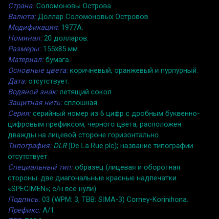
Страна:
Соломоновы Острова.
Валюта:
Доллар Соломоновых Островов.
Модификация:
1977A.
Номинал:
20 долларов.
Размеры:
155x85 мм.
Материал:
бумага.
Основные цвета:
коричневый, оранжевый и пурпурный.
Дата:
отсутствует.
Водяной знак:
летящий сокол.
Защитная нить:
сплошная.
Серия:
серийный номер из 6 цифр с дробным буквенно-
цифровым префиксом, черного цвета, расположен
дважды на лицевой стороне горизонтально.
Типография:
DLR
(De La Rue plc); название типографии
отсутствует.
Специальный тип:
образец (лицевая и оборотная
стороны: две диагональные красные надпечатки
«SPECIMEN»; с/н все нули).
Подпись:
03 (WPM: 3, TBB: SIMA-3) Corney-Korinihona.
Префикс:
A/1.