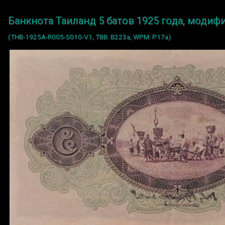
Банкнота Таиланд 5 батов 1925 года, модиф
(THB-1925A-R005-S010-V1, TBB: B223a, WPM: P17a)