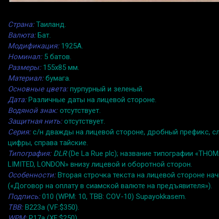
Страна:
Таиланд.
Валюта:
Бат.
Модификация:
1925A.
Номинал:
5 батов.
Размеры:
155x85 мм.
Материал:
бумага.
Основные цвета:
пурпурный и зеленый.
Дата:
Различные даты на лицевой стороне.
Водяной знак:
отсутствует.
Защитная нить:
отсутствует.
Серия:
с/н дважды на лицевой стороне, дробный префикс, с
цифры, справа тайские.
Типография:
DLR
(De La Rue plc); название типографии «TH
LIMITED, LONDON» внизу лицевой и оборотной сторон.
Особенности:
Вторая строчка текста на лицевой стороне начи
(«Договор на оплату в сиамской валюте на предъявителя»).
Подпись:
010 (WPM: 10, TBB: COV-10) Supayokkasem.
TBB:
B223a (VF:$350).
WPM:
P17a (XF:$250).