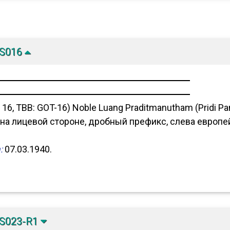
-S016
16, TBB: GOT-16) Noble Luang Praditmanutham (Pridi P
а лицевой стороне, дробный префикс, слева европей
:
07.03.1940.
-S023-R1