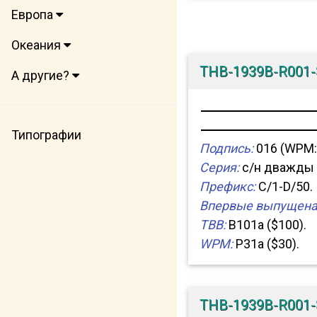
Европа
Океания
THB-1939B-R001
А другие?
Типографии
Подпись:
016 (WPM: 
Серия:
с/н дважды н
Префикс:
C/1-D/50.
Впервые выпущена
TBB:
B101a ($100).
WPM:
P31a ($30).
THB-1939B-R001