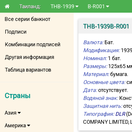
Таиланд:
THB-1939
B-R001
Все серии банкнот
THB-1939B-R001
Подписи
Валюта:
Бат.
Комбинации подписей
Модификация:
1939
Другая информация
Номинал:
1 бат.
Размеры:
125x65 м
Таблица вариантов
Материал:
бумага.
Основные цвета:
си
Дата:
отсутствует.
Страны
Водяной знак:
Конст
Защитная нить:
отс
Азия
Типография:
DLR
(D
COMPANY LIMITED, 
Америка