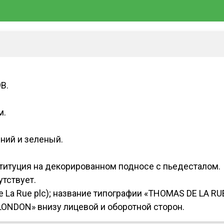
B.
м.
ний и зеленый.
итуция на декорированном подносе с пьедесталом.
утствует.
e La Rue plc); название типографии «THOMAS DE LA RU
LONDON» внизу лицевой и оборотной сторон.