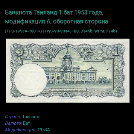
Банкнота Таиланд 1 бат 1953 года,
модификация A, оборотная сторона
(THB-1953A-R001-GT1W0-V0-S034, TBB: B145b, WPM: P74b)
Страна:
Таиланд.
Валюта:
Бат.
Модификация:
1953A.