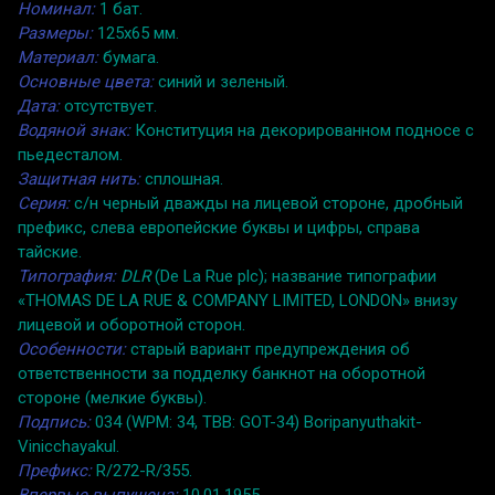
Номинал:
1 бат.
Размеры:
125x65 мм.
Материал:
бумага.
Основные цвета:
синий и зеленый.
Дата:
отсутствует.
Водяной знак:
Конституция на декорированном подносе с
пьедесталом.
Защитная нить:
сплошная.
Серия:
с/н черный дважды на лицевой стороне, дробный
префикс, слева европейские буквы и цифры, справа
тайские.
Типография:
DLR
(De La Rue plc); название типографии
«THOMAS DE LA RUE & COMPANY LIMITED, LONDON» внизу
лицевой и оборотной сторон.
Особенности:
старый вариант предупреждения об
ответственности за подделку банкнот на оборотной
стороне (мелкие буквы).
Подпись:
034 (WPM: 34, TBB: GOT-34) Boripanyuthakit-
Vinicchayakul.
Префикс:
R/272-R/355.
Впервые выпущена:
10.01.1955.