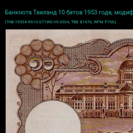
Банкнота Таиланд 10 батов 1953 года, моди
(THB-1953A-R010-GT1W0-V0-S034, TBB: B147b, WPM: P76b)