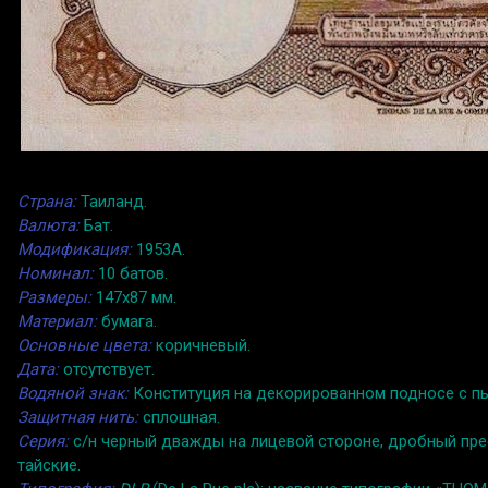
Страна:
Таиланд.
Валюта:
Бат.
Модификация:
1953A.
Номинал:
10 батов.
Размеры:
147x87 мм.
Материал:
бумага.
Основные цвета:
коричневый.
Дата:
отсутствует.
Водяной знак:
Конституция на декорированном подносе с п
Защитная нить:
сплошная.
Серия:
с/н черный дважды на лицевой стороне, дробный пре
тайские.