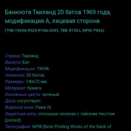
Банкнота Таиланд 20 батов 1969 года,
модификация A, лицевая сторона
(THB-1969A-R020-R1Nผ-S043, TBB: B153c, WPM: P84a)
Страна:
Таиланд.
Валюта:
Бат.
Модификация:
1969A.
Номинал:
20 батов.
Размеры:
140x73 мм.
Материал:
бумага.
Основные цвета:
зеленый.
Дата:
отсутствует.
Водяной знак:
Рама IX.
Защитная нить:
сплошная зеленая с тайским текстом
(printed).
Типография:
NPW
(Note Printing Works of the Bank of