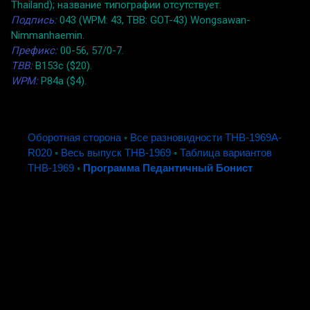
Thailand); название типографии отсутствует.
Подпись:
043 (WPM: 43, TBB: GOT-43) Wongsawan-
Nimmanhaemin.
Префикс:
00-56, 57/0-7.
TBB:
B153c ($20).
WPM:
P84a ($4).
Оборотная сторона
◦
Все разновидности THB-1969A-
R020
◦
Весь выпуск THB-1969
◦
Таблица вариантов
THB-1969
◦
Программа Педантичный Бонист