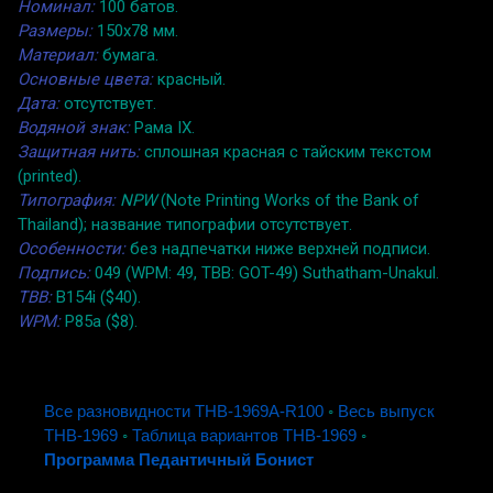
Номинал:
100 батов.
Размеры:
150x78 мм.
Материал:
бумага.
Основные цвета:
красный.
Дата:
отсутствует.
Водяной знак:
Рама IX.
Защитная нить:
сплошная красная с тайским текстом
(printed).
Типография:
NPW
(Note Printing Works of the Bank of
Thailand); название типографии отсутствует.
Особенности:
без надпечатки ниже верхней подписи.
Подпись:
049 (WPM: 49, TBB: GOT-49) Suthatham-Unakul.
TBB:
B154i ($40).
WPM:
P85a ($8).
Все разновидности THB-1969A-R100
◦
Весь выпуск
THB-1969
◦
Таблица вариантов THB-1969
◦
Программа Педантичный Бонист