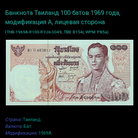
Банкнота Таиланд 100 батов 1969 года,
модификация A, лицевая сторона
(THB-1969A-R100-R1Uล-S049, TBB: B154i, WPM: P85a)
Страна:
Таиланд.
Валюта:
Бат.
Модификация:
1969A.