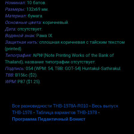
Номинал:
10 батов.
Размеры:
132x69 мм.
Материал:
бумага.
Основные цвета:
коричневый.
Дата:
отсутствует.
Водяной знак:
Рама IX.
Защитная нить:
сплошная коричневая с тайским текстом
(printed).
Типография:
NPW
(Note Printing Works of the Bank of
Thailand); название типографии отсутствует.
Подпись:
054 (WPM: 54, TBB: GOT-54) Huntakul-Sathirakul.
TBB:
B156c ($2).
WPM:
P87 ($1.25).
Все разновидности THB-1978A-R010
◦
Весь выпуск
THB-1978
◦
Таблица вариантов THB-1978
◦
Программа Педантичный Бонист