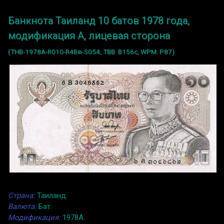
Банкнота Таиланд 10 батов 1978 года,
модификация A, лицевая сторона
(THB-1978A-R010-R4Bค-S054, TBB: B156c, WPM: P87)
Страна:
Таиланд.
Валюта:
Бат.
Модификация:
1978A.