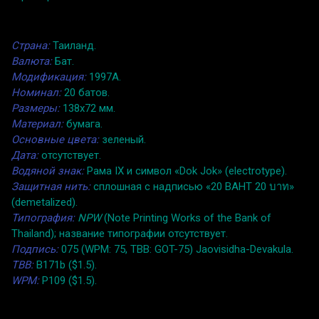
Страна:
Таиланд.
Валюта:
Бат.
Модификация:
1997A.
Номинал:
20 батов.
Размеры:
138x72 мм.
Материал:
бумага.
Основные цвета:
зеленый.
Дата:
отсутствует.
Водяной знак:
Рама IX и символ «Dok Jok» (electrotype).
Защитная нить:
сплошная с надписью «20 BAHT 20 บาท»
(demetalized).
Типография:
NPW
(Note Printing Works of the Bank of
Thailand); название типографии отсутствует.
Подпись:
075 (WPM: 75, TBB: GOT-75) Jaovisidha-Devakula.
TBB:
B171b ($1.5).
WPM:
P109 ($1.5).