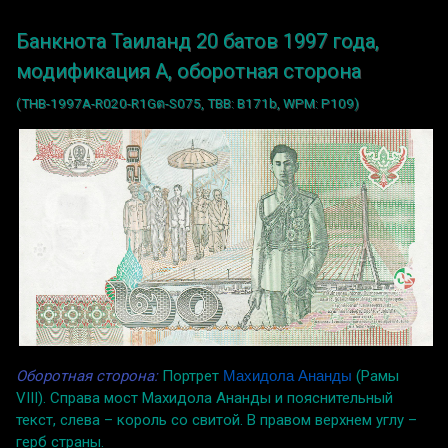
Банкнота Таиланд 20 батов 1997 года,
модификация A, оборотная сторона
(THB-1997A-R020-R1Gต-S075, TBB: B171b, WPM: P109)
Оборотная сторона:
Портрет
Махидола Ананды
(Рамы
VIII). Справа мост Махидола Ананды и пояснительный
текст, слева – король со свитой. В правом верхнем углу –
герб страны.