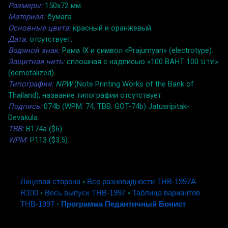
Размеры:
150x72 мм.
Материал:
бумага.
Основные цвета:
красный и оранжевый.
Дата:
отсутствует.
Водяной знак:
Рама IX и символ «Prajumyan» (electrotype).
Защитная нить:
сплошная с надписью «100 BAHT 100 บาท»
(demetalized).
Типография:
NPW
(Note Printing Works of the Bank of
Thailand); название типографии отсутствует.
Подпись:
074b (WPM: 74, TBB: GOT-74b) Jatusripitak-
Devakula.
TBB:
B174a ($6).
WPM:
P113 ($3.5).
Лицевая сторона
◦
Все разновидности THB-1997A-
R100
◦
Весь выпуск THB-1997
◦
Таблица вариантов
THB-1997
◦
Программа Педантичный Бонист