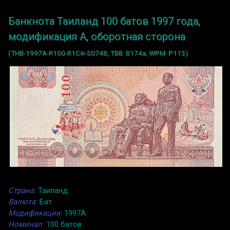
Банкнота Таиланд 100 батов 1997 года,
модификация A, оборотная сторона
(THB-1997A-R100-R1Cค-S074B, TBB: B174a, WPM: P113)
Страна:
Таиланд.
Валюта:
Бат.
Модификация:
1997A.
Номинал:
100 батов.