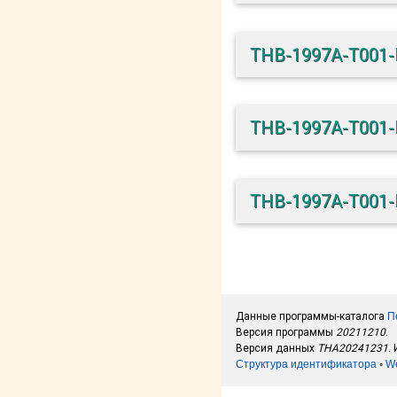
THB-1997A-T001-
THB-1997A-T001-
THB-1997A-T001-
Данные программы-каталога
П
Версия программы
20211210
.
Версия данных
THA20241231
.
Структура идентификатора
◦
W