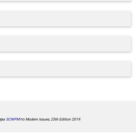
торы
SCWPM
по
Modern Issues, 25th Edition 2019
.