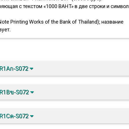
яющая с текстом «1000 BAHT» в две строки и симво
ote Printing Works of the Bank of Thailand); название
вует.
-R1Aก-S072
-R1Bข-S072
-R1Cค-S072