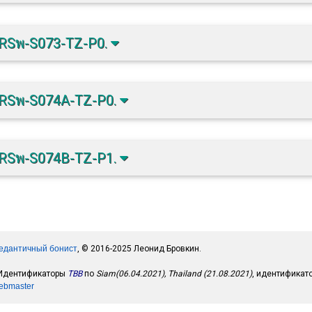
RSพ-S073-TZ-P0.
RSพ-S074A-TZ-P0.
RSพ-S074B-TZ-P1.
едантичный бонист
, © 2016-2025 Леонид Бровкин.
 Идентификаторы
TBB
по
Siam(06.04.2021), Thailand (21.08.2021)
, идентифика
ebmaster