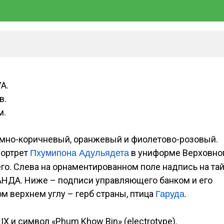
A.
в.
м.
мно-коричневый, оранжевый и фиолетово-розовый.
ортрет
в униформе Верховно
Пхумипона Адульядета
о. Слева на орнаментированном поле надпись на та
НДА. Ниже – подписи управляющего банком и его
ом верхнем углу – герб страны, птица
.
Гаруда
IX и символ «Phum Khow Bin» (electrotype).