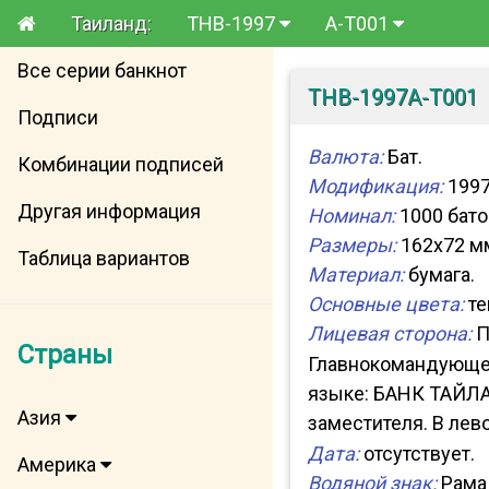
Таиланд:
THB-1997
A-T001
Все серии банкнот
THB-1997A-T001
Подписи
Валюта:
Бат.
Комбинации подписей
Модификация:
1997
Другая информация
Номинал:
1000 бато
Размеры:
162x72 м
Таблица вариантов
Материал:
бумага.
Основные цвета:
те
Лицевая сторона:
П
Страны
Главнокомандующег
языке: БАНК ТАЙЛА
Азия
заместителя. В лев
Дата:
отсутствует.
Америка
Водяной знак:
Рама 