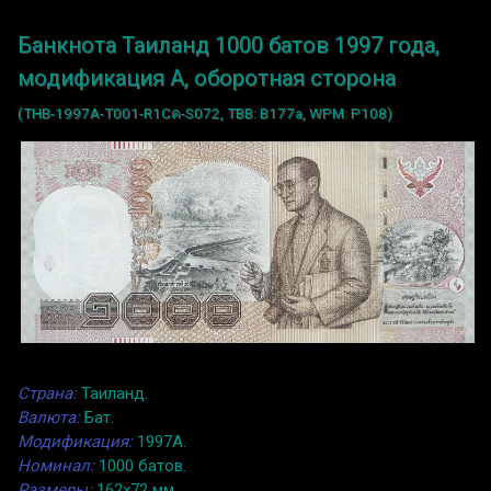
Банкнота Таиланд 1000 батов 1997 года,
модификация A, оборотная сторона
(THB-1997A-T001-R1Cค-S072, TBB: B177a, WPM: P108)
Страна:
Таиланд.
Валюта:
Бат.
Модификация:
1997A.
Номинал:
1000 батов.
Размеры:
162x72 мм.