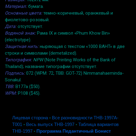
Материал:
бумага.
Основные цвета:
темно-коричневый, оранжевый и
фиолетово-розовый.
Дата:
отсутствует.
Водяной знак:
Рама IX и символ «Phum Khow Bin»
(electrotype).
Защитная нить:
ныряющая с текстом «1000 BAHT» в две
строки и символами (demetalized).
Типография:
NPW
(Note Printing Works of the Bank of
Thailand); название типографии отсутствует.
Подпись:
072 (WPM: 72, TBB: GOT-72) Nimmanahaeminda-
Sonakul.
TBB:
B177a ($50).
WPM:
P108 ($45).
Лицевая сторона
◦
Все разновидности THB-1997A-
T001
◦
Весь выпуск THB-1997
◦
Таблица вариантов
THB-1997
◦
Программа Педантичный Бонист