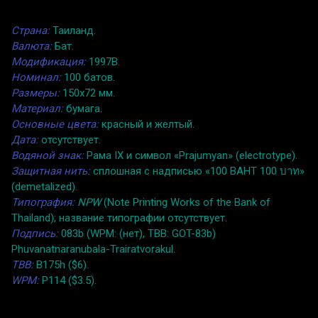
Страна:
Таиланд.
Валюта:
Бат.
Модификация:
1997B.
Номинал:
100 батов.
Размеры:
150x72 мм.
Материал:
бумага.
Основные цвета:
красный и желтый.
Дата:
отсутствует.
Водяной знак:
Рама IX и символ «Prajumyan» (electrotype).
Защитная нить:
сплошная с надписью «100 BAHT 100 บาท»
(demetalized).
Типография:
NPW
(Note Printing Works of the Bank of
Thailand); название типографии отсутствует.
Подпись:
083b (WPM: (нет), TBB: GOT-83b)
Phuvanatnaranubala-Trairatvorakul.
TBB:
B175h ($6).
WPM:
P114 ($3.5).