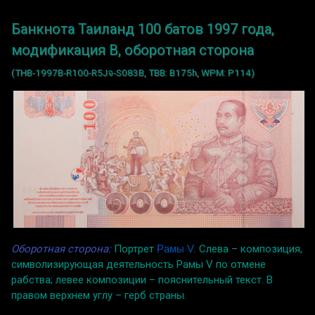
Банкнота Таиланд 100 батов 1997 года,
модификация B, оборотная сторона
(THB-1997B-R100-R5Jจ-S083B, TBB: B175h, WPM: P114)
Оборотная сторона:
Портрет
Рамы V
. Слева – композиция,
символизирующая деятельность Рамы V по отмене
рабства; левее композиции – пояснительный текст. В
правом верхнем углу – герб страны.