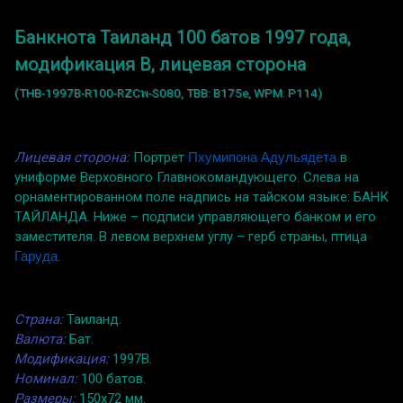
Банкнота Таиланд 100 батов 1997 года,
модификация B, лицевая сторона
(THB-1997B-R100-RZCพ-S080, TBB: B175e, WPM: P114)
Лицевая сторона:
Портрет
Пхумипона Адульядета
в
униформе Верховного Главнокомандующего. Слева на
орнаментированном поле надпись на тайском языке: БАНК
ТАЙЛАНДА. Ниже – подписи управляющего банком и его
заместителя. В левом верхнем углу – герб страны, птица
Гаруда
.
Страна:
Таиланд.
Валюта:
Бат.
Модификация:
1997B.
Номинал:
100 батов.
Размеры:
150x72 мм.