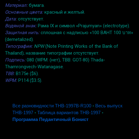
Материал:
бумага.
Основные цвета:
красный и желтый.
Дата:
отсутствует.
Водяной знак:
Рама IX и символ «Prajumyan» (electrotype).
Защитная нить:
сплошная с надписью «100 BAHT 100 บาท»
(demetalized).
Типография:
NPW
(Note Printing Works of the Bank of
Thailand); название типографии отсутствует.
Подпись:
080 (WPM: (нет), TBB: GOT-80) Thada-
Thamrongvech-Watanagase.
TBB:
B175e ($6).
WPM:
P114 ($3.5).
Все разновидности THB-1997B-R100
◦
Весь выпуск
THB-1997
◦
Таблица вариантов THB-1997
◦
Программа Педантичный Бонист