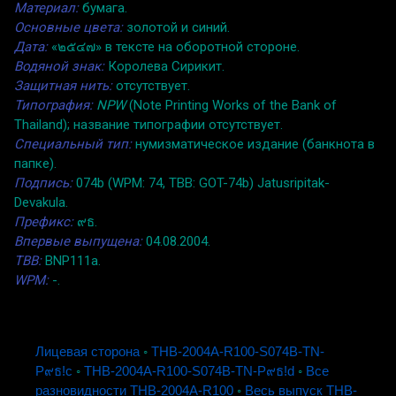
Материал:
бумага.
Основные цвета:
золотой и синий.
Дата:
«๒๕๔๗» в тексте на оборотной стороне.
Водяной знак:
Королева Сирикит.
Защитная нить:
отсутствует.
Типография:
NPW
(Note Printing Works of the Bank of
Thailand); название типографии отсутствует.
Специальный тип:
нумизматическое издание (банкнота в
папке).
Подпись:
074b (WPM: 74, TBB: GOT-74b) Jatusripitak-
Devakula.
Префикс:
๙ธ.
Впервые выпущена:
04.08.2004.
TBB:
BNP111a.
WPM:
-.
Лицевая сторона
◦
THB-2004A-R100-S074B-TN-
P๙ธ!c
◦
THB-2004A-R100-S074B-TN-P๙ธ!d
◦
Все
разновидности THB-2004A-R100
◦
Весь выпуск THB-