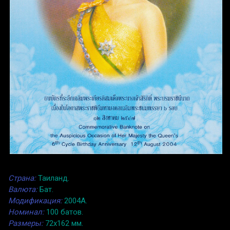
Страна:
Таиланд.
Валюта:
Бат.
Модификация:
2004A.
Номинал:
100 батов.
Размеры:
72x162 мм.