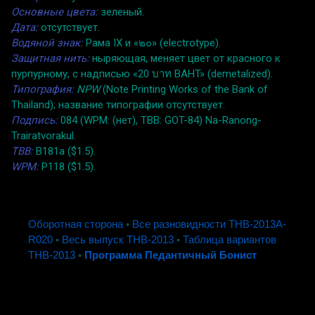
Основные цвета:
зеленый.
Дата:
отсутствует.
Водяной знак:
Рама IX и «๒๐» (electrotype).
Защитная нить:
ныряющая, меняет цвет от красного к
пурпурному, с надписью «20 บาท BAHT» (demetalized).
Типография:
NPW
(Note Printing Works of the Bank of
Thailand); название типографии отсутствует.
Подпись:
084 (WPM: (нет), TBB: GOT-84) Na-Ranong-
Trairatvorakul.
TBB:
B181a ($1.5).
WPM:
P118 ($1.5).
Оборотная сторона
◦
Все разновидности THB-2013A-
R020
◦
Весь выпуск THB-2013
◦
Таблица вариантов
THB-2013
◦
Программа Педантичный Бонист