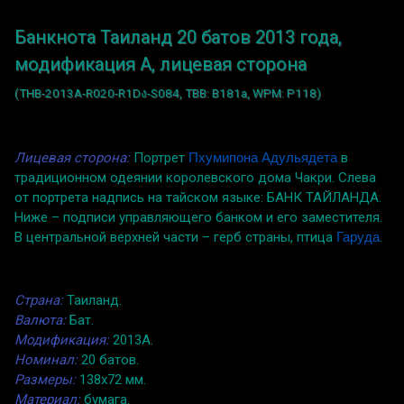
Банкнота Таиланд 20 батов 2013 года,
модификация A, лицевая сторона
(THB-2013A-R020-R1Dง-S084, TBB: B181a, WPM: P118)
Лицевая сторона:
Портрет
Пхумипона Адульядета
в
традиционном одеянии королевского дома Чакри. Слева
от портрета надпись на тайском языке: БАНК ТАЙЛАНДА.
Ниже – подписи управляющего банком и его заместителя.
В центральной верхней части – герб страны, птица
Гаруда
.
Страна:
Таиланд.
Валюта:
Бат.
Модификация:
2013A.
Номинал:
20 батов.
Размеры:
138x72 мм.
Материал:
бумага.