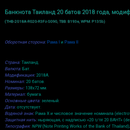
Банкнота Таиланд 20 батов 2018 года, моди
(THB-2018A-R020-R3Fง-S090, TBB: B193e, WPM: P135b)
Оборотная сторона:
Рама I
и
Рама II
Страна:
Таиланд.
Валюта:
Бат.
Модификация:
2018A.
Номинал:
20 батов.
Размеры:
138x72 мм.
Материал:
бумага.
Основные цвета:
зеленый.
Дата:
отсутствует.
Водяной знак:
Рама X и числовое значение номинала (electrot
Защитная нить:
ныряющая, с надписью «20 บาท 20 BAHT» (dem
Типография:
NPW
(Note Printing Works of the Bank of Thailand