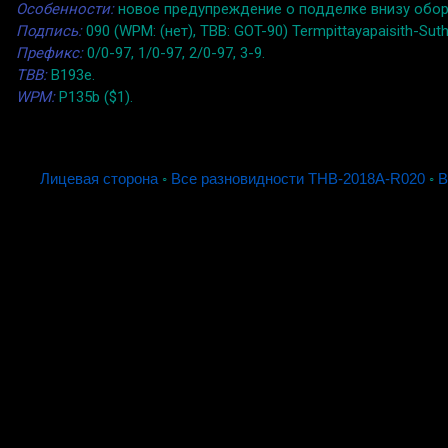
Особенности:
новое предупреждение о подделке внизу обор
Подпись:
090 (WPM: (нет), TBB: GOT-90) Termpittayapaisith-Suth
Префикс:
0/0-97, 1/0-97, 2/0-97, 3-9.
TBB:
B193e.
WPM:
P135b ($1).
Лицевая сторона
◦
Все разновидности THB-2018A-R020
◦
В