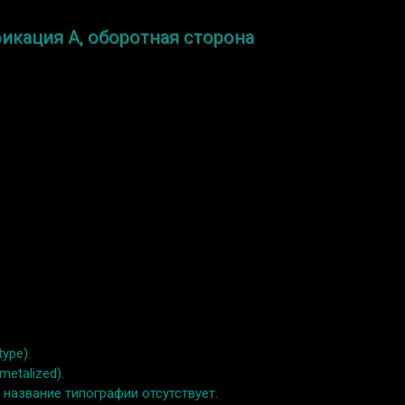
фикация A, оборотная сторона
ype).
etalized).
); название типографии отсутствует.