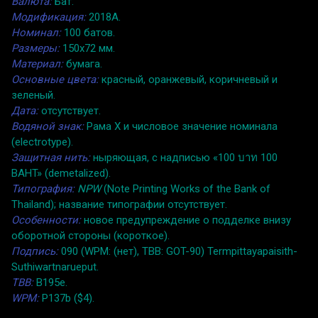
Валюта:
Бат.
Модификация:
2018A.
Номинал:
100 батов.
Размеры:
150x72 мм.
Материал:
бумага.
Основные цвета:
красный, оранжевый, коричневый и
зеленый.
Дата:
отсутствует.
Водяной знак:
Рама X и числовое значение номинала
(electrotype).
Защитная нить:
ныряющая, с надписью «100 บาท 100
BAHT» (demetalized).
Типография:
NPW
(Note Printing Works of the Bank of
Thailand); название типографии отсутствует.
Особенности:
новое предупреждение о подделке внизу
оборотной стороны (короткое).
Подпись:
090 (WPM: (нет), TBB: GOT-90) Termpittayapaisith-
Suthiwartnarueput.
TBB:
B195e.
WPM:
P137b ($4).