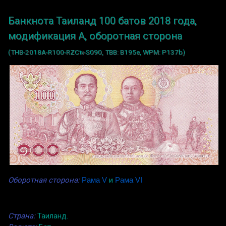
Банкнота Таиланд 100 батов 2018 года,
модификация A, оборотная сторона
(THB-2018A-R100-RZCพ-S090, TBB: B195e, WPM: P137b)
Оборотная сторона:
Рама V
и
Рама VI
Страна:
Таиланд.