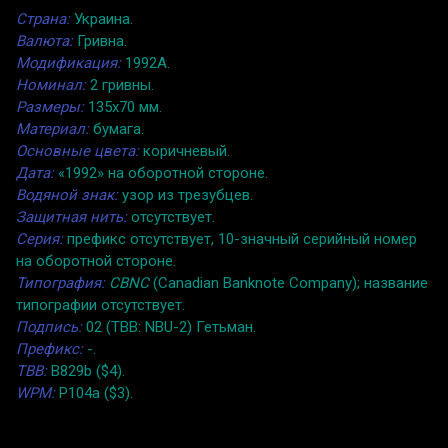
Страна:
Украина.
Валюта:
Гривна.
Модификация:
1992A.
Номинал:
2 гривны.
Размеры:
135x70 мм.
Материал:
бумага.
Основные цвета:
коричневый.
Дата:
«1992» на оборотной стороне.
Водяной знак:
узор из трезубцев.
Защитная нить:
отсутствует.
Серия:
префикс отсутствует, 10-значный серийный номер
на оборотной стороне.
Типография:
CBNC
(Canadian Banknote Company); название
типографии отсутствует.
Подпись:
02 (TBB: NBU-2) Гетьман.
Префикс:
-.
TBB:
B829b ($4).
WPM:
P104a ($3).