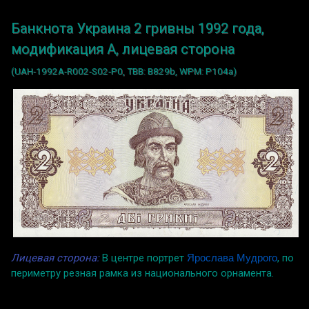
Банкнота Украина 2 гривны 1992 года,
модификация A, лицевая сторона
(UAH-1992A-R002-S02-P0, TBB: B829b, WPM: P104a)
Лицевая сторона:
В центре портрет
Ярослава Мудрого
, по
периметру резная рамка из национального орнамента.