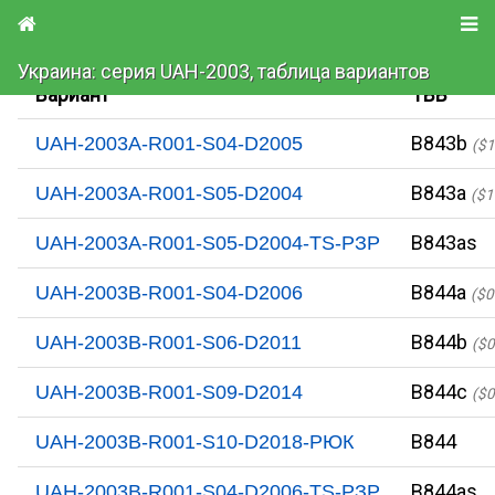
Украина: серия UAH-2003, таблица вариантов
Вариант
TBB
B843b
UAH-2003A-R001-S04-D2005
($1
B843a
UAH-2003A-R001-S05-D2004
($1
B843as
UAH-2003A-R001-S05-D2004-TS-PЗР
B844a
UAH-2003B-R001-S04-D2006
($0
B844b
UAH-2003B-R001-S06-D2011
($0
B844c
UAH-2003B-R001-S09-D2014
($0
B844
UAH-2003B-R001-S10-D2018-PЮК
B844as
UAH-2003B-R001-S04-D2006-TS-PЗР