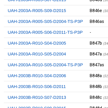
($0
B846e
UAH-2003A-R005-S09-D2015
($0
B846as
UAH-2003A-R005-S05-D2004-TS-PЗР
-
UAH-2003A-R005-S06-D2011-TS-PЗР
B847b
UAH-2003A-R010-S04-D2005
($4
B847a
UAH-2003A-R010-S05-D2004
($4
B847as
UAH-2003A-R010-S05-D2004-TS-PЗР
B848a
UAH-2003B-R010-S04-D2006
($2
B848b
UAH-2003B-R010-S06-D2011
($2
B848c
UAH-2003B-R010-S07-D2013
($2