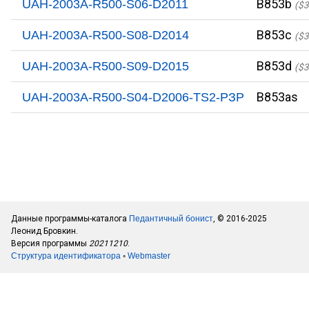
B853b
UAH-2003A-R500-S06-D2011
($3
B853c
UAH-2003A-R500-S08-D2014
($3
B853d
UAH-2003A-R500-S09-D2015
($3
B853as
UAH-2003A-R500-S04-D2006-TS2-PЗР
Данные программы-каталога
Педантичный бонист
, © 2016-2025
Леонид Бровкин.
Версия программы
20211210
.
Структура идентификатора
◦
Webmaster