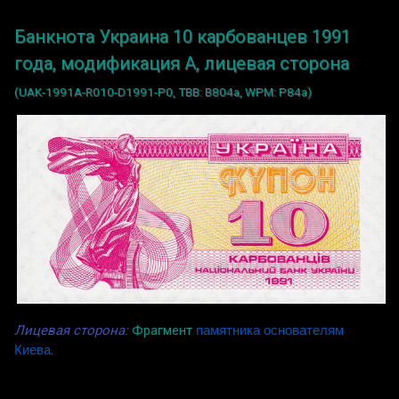
Банкнота Украина 10 карбованцев 1991
года, модификация A, лицевая сторона
(UAK-1991A-R010-D1991-P0, TBB: B804a, WPM: P84a)
Лицевая сторона:
Фрагмент
памятника основателям
Киева
.