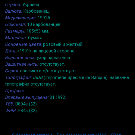
Страна:
Украина.
Валюта:
Карбованец.
Модификация:
1991A.
Номинал:
10 карбованцев.
Размеры:
105x53 мм.
Материал:
бумага.
Основные цвета:
розовый и желтый.
Дата:
«1991» на лицевой стороне.
Водяной знак:
узор паркетный.
Защитная нить:
отсутствует.
Серия:
префикс и с/н отсутствуют.
Типография:
ISDB
(Imprimerie Speciale de Banque); название
типографии отсутствует.
Префикс:
-.
Впервые выпущена:
01.1992.
TBB:
B804a ($2).
WPM:
P84a ($2).