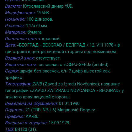
Валюта:
Югославский динар YUD.
Модификация:
1965B.
Номинал:
100 динаров.
Размеры:
147x70 мм.
Материал:
бумага.
Основные цвета:
красный.
Дата:
«БЕОГРАД - BEOGRAD / БЕЛГРАД / 12. VIII 1978.» в
три строки в центре лицевой стороны под номиналом.
Водяной знак:
отсутствует.
Защитная нить:
сплошная с «СФРJ-SFRJ» (printed).
Серия:
шрифт без засечек, с/н 7 цифр высотой как
префикс.
Типография:
ZINB
(Zavod za Izradu Novčanica); название
типографии «ZAVOD ZA IZRADU NOVČANICA - BEOGRAD» у
нижнего края лицевой стороны.
Выведена из обращения:
01.01.1990.
Подпись:
21 (TBB: NBJ-6) Marjanović-Bogoev.
Префикс:
AA-BU.
Впервые выпущена:
15.09.1979.
TBB:
B412d ($1).