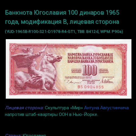
Банкнота Югославия 100 динаров 1965
года, модификация B, лицевая сторона
(YUD-1965B-R100-S21-D1978-R4-GT1, TBB: B412d, WPM: P90a)
Лицевая сторона:
Скульптура «Мир»
Антуна Августинчича
напротив штаб-квартиры ООН в Нью-Йорке.
Страна:
Югославия.