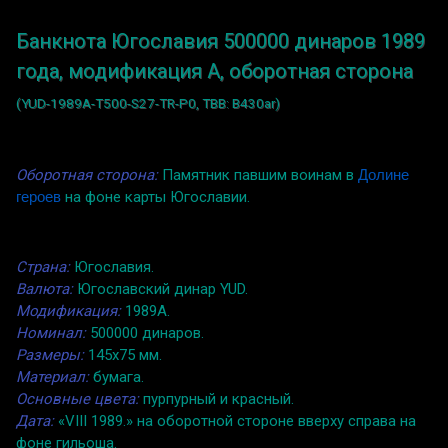
Банкнота Югославия 500000 динаров 1989
года, модификация A, оборотная сторона
(YUD-1989A-T500-S27-TR-P0, TBB: B430ar)
Оборотная сторона:
Памятник павшим воинам в
Долине
героев
на фоне карты Югославии.
Страна:
Югославия.
Валюта:
Югославский динар YUD.
Модификация:
1989A.
Номинал:
500000 динаров.
Размеры:
145x75 мм.
Материал:
бумага.
Основные цвета:
пурпурный и красный.
Дата:
«VIII 1989.» на оборотной стороне вверху справа на
фоне гильоша.