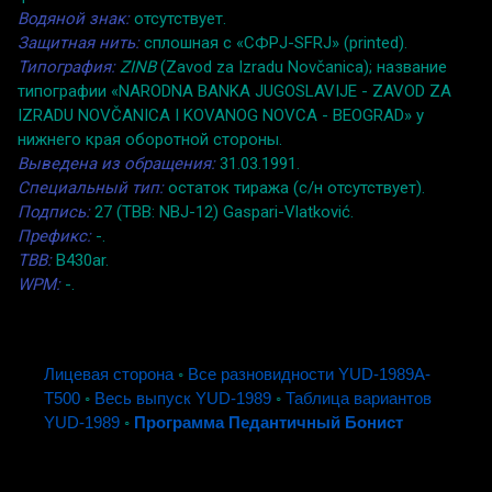
Водяной знак:
отсутствует.
Защитная нить:
сплошная с «СФРJ-SFRJ» (printed).
Типография:
ZINB
(Zavod za Izradu Novčanica); название
типографии «NARODNA BANKA JUGOSLAVIJE - ZAVOD ZA
IZRADU NOVČANICA I KOVANOG NOVCA - BEOGRAD» у
нижнего края оборотной стороны.
Выведена из обращения:
31.03.1991.
Специальный тип:
остаток тиража (с/н отсутствует).
Подпись:
27 (TBB: NBJ-12) Gaspari-Vlatković.
Префикс:
-.
TBB:
B430ar.
WPM:
-.
Лицевая сторона
◦
Все разновидности YUD-1989A-
T500
◦
Весь выпуск YUD-1989
◦
Таблица вариантов
YUD-1989
◦
Программа Педантичный Бонист