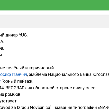
й динар YUG.
A.
в.
м.
не-зелёный и коричневый.
, эмблема Национального Банка Югосла
осиф Панчич
:
Горный пейзаж.
4. BEOGRAD» на оборотной стороне внизу слева.
из ромбов.
утствует.
Zavod za Izradu Novčanica); название типографии «NA