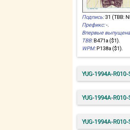
Подпись:
31 (TBB: N
Префикс:
-.
Впервые выпущена
TBB:
B471a ($1).
WPM:
P138a ($1).
YUG-1994A-R010-
YUG-1994A-R010-
YUG-1994A-R010-