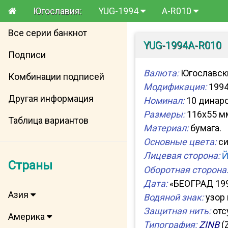
Югославия:
YUG-1994
A-R010
Все серии банкнот
YUG-1994A-R010
Подписи
Валюта:
Югославски
Комбинации подписей
Модификация:
1994
Другая информация
Номинал:
10 динаро
Размеры:
116x55 м
Таблица вариантов
Материал:
бумага.
Основные цвета:
си
Лицевая сторона:
Й
Страны
Оборотная сторона
Дата:
«БЕОГРАД 199
Азия
Водяной знак:
узор 
Защитная нить:
отс
Америка
Типография:
ZINB
(