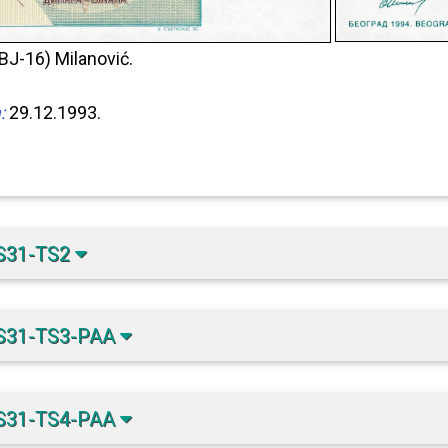
BJ-16) Milanović.
:
29.12.1993.
S31-TS2
S31-TS3-PAA
S31-TS4-PAA