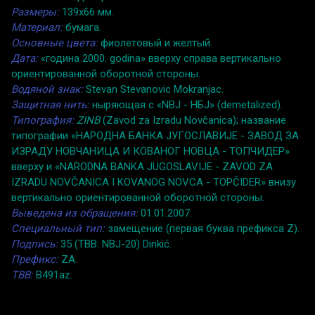
Размеры:
139x66 мм.
Материал:
бумага.
Основные цвета:
фиолетовый и желтый.
Дата:
«година 2000. godina» вверху справа вертикально
ориентированной оборотной стороны.
Водяной знак:
Stevan Stevanovic Mokranjac.
Защитная нить:
ныряющая с «NBJ - НБJ» (demetalized).
Типография:
ZINB
(Zavod za Izradu Novčanica); название
типографии «НАРОДНА БАНКА JУГОСЛАВИJЕ - ЗАВОД ЗА
ИЗРАДУ НОВЧАНИЦА И КОВАНОГ НОВЦА - ТОПЧИДЕР»
вверху и «NARODNA BANKA JUGOSLAVIJE - ZAVOD ZA
IZRADU NOVČANICA I KOVANOG NOVCA - TOPČIDER» внизу
вертикально ориентированной оборотной стороны.
Выведена из обращения:
01.01.2007.
Специальный тип:
замещение (первая буква префикса Z).
Подпись:
35 (TBB: NBJ-20) Dinkić.
Префикс:
ZA.
TBB:
B491az.