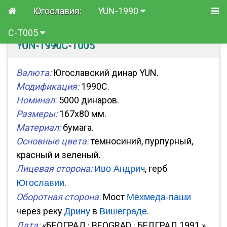
Югославия:
YUN-1990
C-T005
YUN-1990C-T005
Валюта:
Югославский динар YUN.
Модификация:
1990C.
Номинал:
5000 динаров.
Размеры:
167x80 мм.
Материал:
бумага.
Основные цвета:
темносиний, пурпурный,
красный и зеленый.
Лицевая сторона:
, герб
Иво Андрич
.
Югославии
Оборотная сторона:
Мост
Мехмеда-паши
через реку
в
.
Дрину
Вишеграде
Дата:
«БЕОГРАД · BEOGRAD · БЕЛГРАД 1991.»