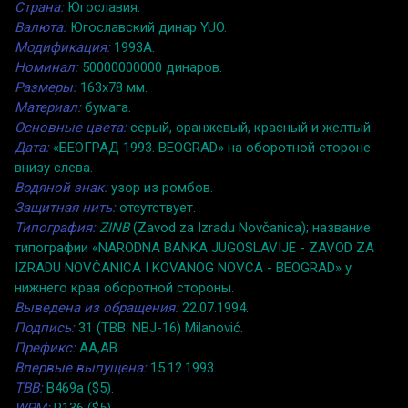
Страна:
Югославия.
Валюта:
Югославский динар YUO.
Модификация:
1993A.
Номинал:
50000000000 динаров.
Размеры:
163x78 мм.
Материал:
бумага.
Основные цвета:
серый, оранжевый, красный и желтый.
Дата:
«БЕОГРАД 1993. BEOGRAD» на оборотной стороне
внизу слева.
Водяной знак:
узор из ромбов.
Защитная нить:
отсутствует.
Типография:
ZINB
(Zavod za Izradu Novčanica); название
типографии «NARODNA BANKA JUGOSLAVIJE - ZAVOD ZA
IZRADU NOVČANICA I KOVANOG NOVCA - BEOGRAD» у
нижнего края оборотной стороны.
Выведена из обращения:
22.07.1994.
Подпись:
31 (TBB: NBJ-16) Milanović.
Префикс:
AA,AB.
Впервые выпущена:
15.12.1993.
TBB:
B469a ($5).
WPM:
P136 ($5).