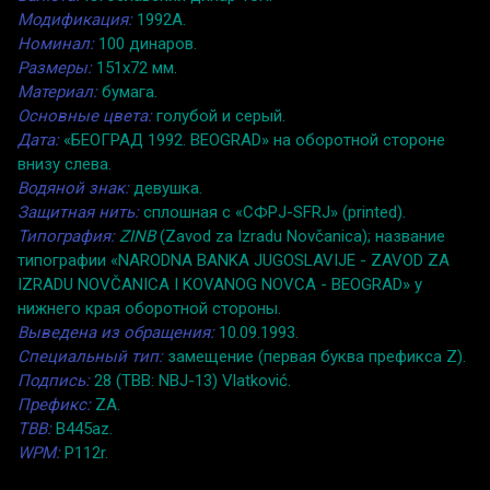
Модификация:
1992A.
Номинал:
100 динаров.
Размеры:
151x72 мм.
Материал:
бумага.
Основные цвета:
голубой и серый.
Дата:
«БЕОГРАД 1992. BEOGRAD» на оборотной стороне
внизу слева.
Водяной знак:
девушка.
Защитная нить:
сплошная с «СФРJ-SFRJ» (printed).
Типография:
ZINB
(Zavod za Izradu Novčanica); название
типографии «NARODNA BANKA JUGOSLAVIJE - ZAVOD ZA
IZRADU NOVČANICA I KOVANOG NOVCA - BEOGRAD» у
нижнего края оборотной стороны.
Выведена из обращения:
10.09.1993.
Специальный тип:
замещение (первая буква префикса Z).
Подпись:
28 (TBB: NBJ-13) Vlatković.
Префикс:
ZA.
TBB:
B445az.
WPM:
P112r.