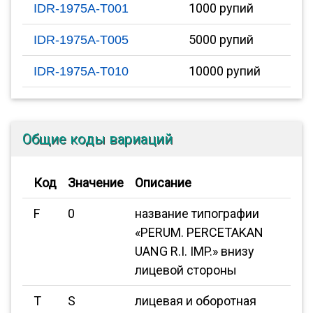
1000 рупий
IDR-1975A-T001
5000 рупий
IDR-1975A-T005
10000 рупий
IDR-1975A-T010
Общие коды вариаций
Код
Значение
Описание
F
0
название типографии
«PERUM. PERCETAKAN
UANG R.I. IMP.» внизу
лицевой стороны
T
S
лицевая и оборотная