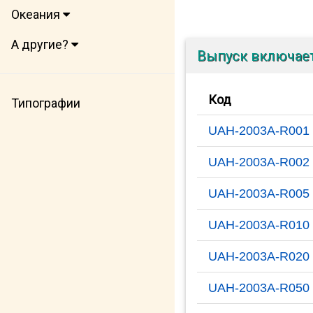
Океания
А другие?
Выпуск включает
Код
Типографии
UAH-2003A-R001
UAH-2003A-R002
UAH-2003A-R005
UAH-2003A-R010
UAH-2003A-R020
UAH-2003A-R050