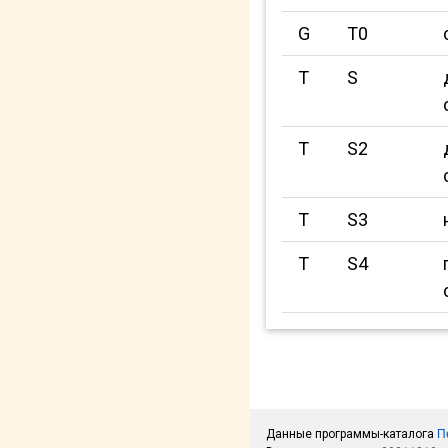
G
T0
T
S
T
S2
T
S3
T
S4
Данные программы-каталога
П