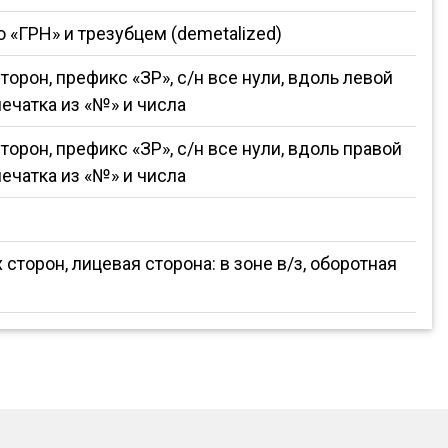
«ГРН» и трезубцем (demetalized)
орон, префикс «ЗР», с/н все нули, вдоль левой
ечатка из «№» и числа
орон, префикс «ЗР», с/н все нули, вдоль правой
ечатка из «№» и числа
сторон, лицевая сторона: в зоне в/з, оборотная