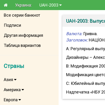
Украина:
UAH-2003
Все серии банкнот
UAH-2003: Выпус
Подписи
Валюта:
Гривна.
Другая информация
Заголовок:
НАЦİОН
Таблица вариантов
A: Регулярный вып
Дизайнеры – Алекса
Страны
B: Модификация 20
Модификация цветов
Азия
C: Юбилейный выпу
Америка
Надпечатка «НБУ 20
Европа